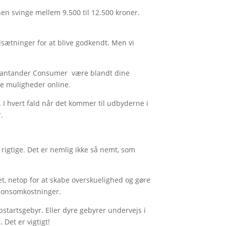
nen svinge mellem 9.500 til 12.500 kroner.
.
dsætninger for at blive godkendt. Men vi
og Santander Consumer være blandt dine
re muligheder online.
 I hvert fald når det kommer til udbyderne i
.
rigtige. Det er nemlig ikke så nemt, som
et, netop for at skabe overskuelighed og gøre
tionsomkostninger.
opstartsgebyr. Eller dyre gebyrer undervejs i
Det er vigtigt!