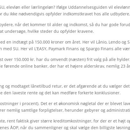
SU, elevløn eller lærlingeløn? Ifølge Uddannelsesguiden vil elevløn
rfor du ikke nødvendigvis opfylder indkomstkravet hos alle udbydere
dbydere, når det kommer til alder og indkomst, så du har gode foru
 at undersøge, hvilke steder du opfylder kravene.
, med en indtægt på 150.000 kroner om året. Her vil Lånio, Lendo 
un med SU. Her vil L’EASY, Paymark Finans og Spargo Finans alle væ
over 150.000 kr. har du omvendt (næsten) frit valg på alle hylder.
de førende online banker, der har et højere alderskrav, nemlig 23 år
g og modtaget lånetilbud retur, er det afgørende at du vælger det 
e den laveste rente og det kan medføre forkerte konklusioner.
stninger i procent). Det er et økonomisk nøgletal der er blevet lav
er nemlig samtlige forpligtelser, herunder gebyrer og administra
e, rent faktisk giver større kreditomkostninger, for der er et højt 
nes ÅOP, når du sammenligner og skal vælge den billigste løsning. 