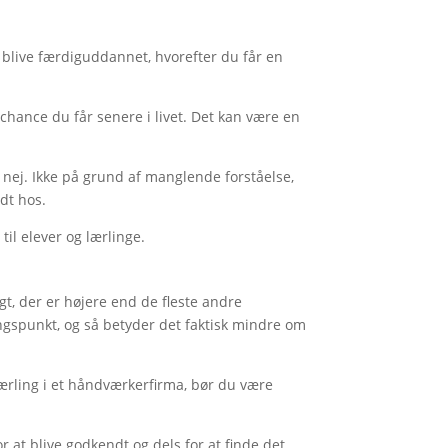
at blive færdiguddannet, hvorefter du får en
chance du får senere i livet. Det kan være en
nej. Ikke på grund af manglende forståelse,
dt hos.
til elever og lærlinge.
t, der er højere end de fleste andre
angspunkt, og så betyder det faktisk mindre om
ærling i et håndværkerfirma, bør du være
 at blive godkendt og dels for at finde det