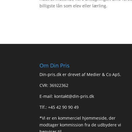
billigste lån som elev eller lærling.
Om Din Pris
Din-pris.dk er drevet af Medier & Co ApS.
CVR: 36922362
E-mail:
kontakt@din-pris.dk
Tlf.: +45 42 90 90 49
*Vi er en kommerciel hjemmeside, der
modtager kommission fra de udbydere vi
henviser til.