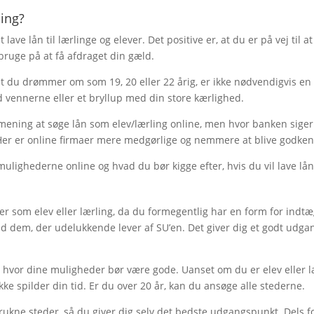
ling?
lave lån til lærlinge og elever. Det positive er, at du er på vej til 
ruge på at få afdraget din gæld.
t du drømmer om som 19, 20 eller 22 årig, er ikke nødvendigvis en 
d vennerne eller et bryllup med din store kærlighed.
mening at søge lån som elev/lærling online, men hvor banken siger 
Her er online firmaer mere medgørlige og nemmere at blive godken
ulighederne online og hvad du bør kigge efter, hvis du vil lave lån 
 som elev eller lærling, da du formegentlig har en form for indtæg
ald dem, der udelukkende lever af SU’en. Det giver dig et godt udg
, hvor dine muligheder bør være gode. Uanset om du er elev eller l
 spilder din tid. Er du over 20 år, kan du ansøge alle stederne.
ukne steder, så du giver dig selv det bedste udgangspunkt. Dels for