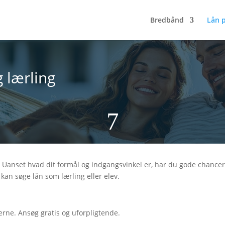
Bredbånd
Lån 
 lærling
7
 Uanset hvad dit formål og indgangsvinkel er, har du gode chancer f
kan søge lån som lærling eller elev.
ne. Ansøg gratis og uforpligtende.