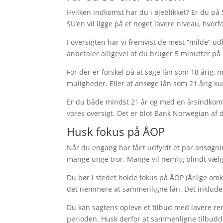
Hvilken indkomst har du i øjeblikket? Er du på 
SU’en vil ligge på et noget lavere niveau, hvo
I oversigten har vi fremvist de mest “milde” u
anbefaler alligevel at du bruger 5 minutter på
For der er forskel på at søge lån som 18 årig
muligheder.
Eller at ansøge lån som 21 årig k
Er du både mindst 21 år og med en årsindkomst 
vores oversigt. Det er blot Bank Norwegian af 
Husk fokus på ÅOP
Når du engang har fået udfyldt et par ansøgnin
mange unge tror. Mange vil nemlig blindt vælg
Du bør i stedet holde fokus på ÅOP (Årlige omko
det nemmere at sammenligne lån. Det inkluder
Du kan sagtens opleve et tilbud med lavere rent
perioden. Husk derfor at sammenligne tilbudde