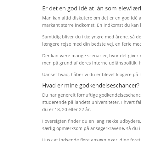
Er det en god idé at lån som elev/lær
Man kan altid diskutere om det er en god idé at 
markant større indkomst. En indkomst du kan b
Samtidig bliver du ikke yngre med årene, så de
længere rejse med din bedste vej, en ferie me
Der kan være mange scenarier, hvor det giver 
men på grund af deres interne udlånspolitik. 
Uanset hvad, håber vi du er blevet klogere på m
Hvad er mine godkendelseschancer?
Du har generelt fornuftige godkendelseschancer
studerende på landets universiteter. I hvert f
du er 18, 20 eller 22 år.
I oversigten finder du en lang række udbydere
særlig opmærksom på ansøgerkravene, så du ikke
Husk at indsende flere ansøgninger, dine foretr