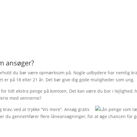
om ansøger?
o forhold du bør være opmærksom på. Nogle udbydere har nemlig krav 
t er på 18 eller 21 år. Det bør give dig gode muligheder som ung.
lidt ekstra penge på kontoen. Det kan være du bor i lejlighed, hvo
ferie med vennerne?
krav, ved at trykke “Vis mere”. Ansøg gratis
aler du gennemfører flere låneansøgninger, for at øge chancen for g