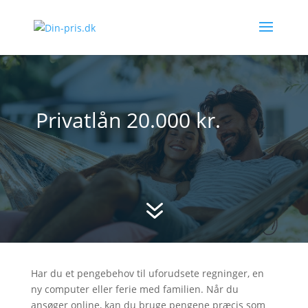
Privatlån 20.000 kr.
7
Har du et pengebehov til uforudsete regninger, en
ny computer eller ferie med familien. Når du
ansøger online, kan du bruge pengene præcis som