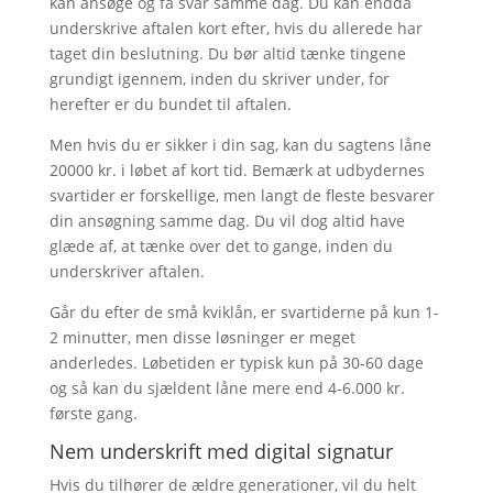
kan ansøge og få svar samme dag. Du kan endda
underskrive aftalen kort efter, hvis du allerede har
taget din beslutning. Du bør altid tænke tingene
grundigt igennem, inden du skriver under, for
herefter er du bundet til aftalen.
Men hvis du er sikker i din sag, kan du sagtens låne
20000 kr. i løbet af kort tid. Bemærk at udbydernes
svartider er forskellige, men langt de fleste besvarer
din ansøgning samme dag. Du vil dog altid have
glæde af, at tænke over det to gange, inden du
underskriver aftalen.
Går du efter de små kviklån, er svartiderne på kun 1-
2 minutter, men disse løsninger er meget
anderledes. Løbetiden er typisk kun på 30-60 dage
og så kan du sjældent låne mere end 4-6.000 kr.
første gang.
Nem underskrift med digital signatur
Hvis du tilhører de ældre generationer, vil du helt