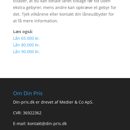
tillader, at du kan betale lånet tilbage før tid uden
ekstra gebyrer, mens andre kan opkræve et gebyr for
det. Tjek vilkårene eller kontakt din låneudbyder for
at få mere information.
Læs også:
Lån 65.000 kr.
Lån 80.000 kr.
Lån 90.000 kr.
Om Din Pris
Din-pris.dk er drevet af Medier & Co ApS.
CVR: 36922362
E-mail:
kontakt@din-pris.dk