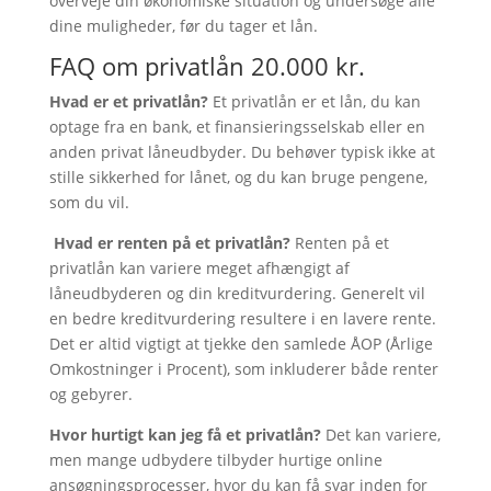
overveje din økonomiske situation og undersøge alle
dine muligheder, før du tager et lån.
FAQ om privatlån 20.000 kr.
Hvad er et privatlån?
Et privatlån er et lån, du kan
optage fra en bank, et finansieringsselskab eller en
anden privat låneudbyder. Du behøver typisk ikke at
stille sikkerhed for lånet, og du kan bruge pengene,
som du vil.
Hvad er renten på et privatlån?
Renten på et
privatlån kan variere meget afhængigt af
låneudbyderen og din kreditvurdering. Generelt vil
en bedre kreditvurdering resultere i en lavere rente.
Det er altid vigtigt at tjekke den samlede ÅOP (Årlige
Omkostninger i Procent), som inkluderer både renter
og gebyrer.
Hvor hurtigt kan jeg få et privatlån?
Det kan variere,
men mange udbydere tilbyder hurtige online
ansøgningsprocesser, hvor du kan få svar inden for