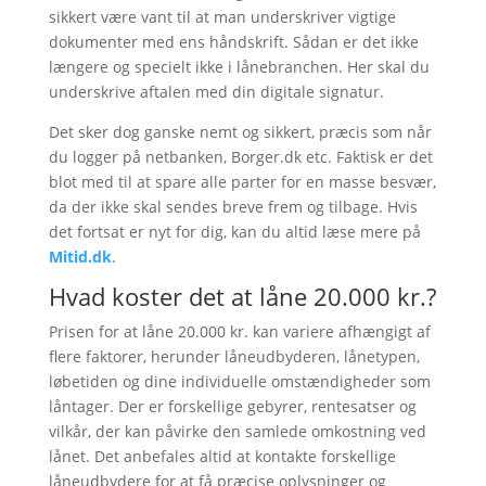
sikkert være vant til at man underskriver vigtige
dokumenter med ens håndskrift. Sådan er det ikke
længere og specielt ikke i lånebranchen. Her skal du
underskrive aftalen med din digitale signatur.
Det sker dog ganske nemt og sikkert, præcis som når
du logger på netbanken, Borger.dk etc. Faktisk er det
blot med til at spare alle parter for en masse besvær,
da der ikke skal sendes breve frem og tilbage. Hvis
det fortsat er nyt for dig, kan du altid læse mere på
Mitid.dk
.
Hvad koster det at låne 20.000 kr.?
Prisen for at låne 20.000 kr. kan variere afhængigt af
flere faktorer, herunder låneudbyderen, lånetypen,
løbetiden og dine individuelle omstændigheder som
låntager. Der er forskellige gebyrer, rentesatser og
vilkår, der kan påvirke den samlede omkostning ved
lånet. Det anbefales altid at kontakte forskellige
låneudbydere for at få præcise oplysninger og