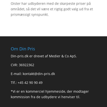
Oister har udbyderen med de skarpeste priser på
området, så det vil være et rigtig godt valg ud fra et
prismæssigt synspunkt.
Om Din Pris
Din-pris.dk er drevet af Medier & Co ApS.
CVR: 36922362
E-mail:
kontakt@din-pris.dk
Tlf.: +45 42 90 90 49
*Vi er en kommerciel hjemmeside, der modtager
kommission fra de udbydere vi henviser til.