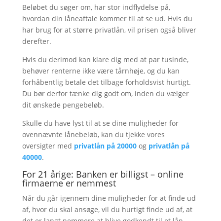
Beløbet du søger om, har stor indflydelse på,
hvordan din låneaftale kommer til at se ud. Hvis du
har brug for at større privatlån, vil prisen også bliver
derefter.
Hvis du derimod kan klare dig med at par tusinde,
behøver renterne ikke være tårnhøje, og du kan
forhåbentlig betale det tilbage forholdsvist hurtigt.
Du bør derfor tænke dig godt om, inden du vælger
dit ønskede pengebeløb.
Skulle du have lyst til at se dine muligheder for
ovennævnte lånebeløb, kan du tjekke vores
oversigter med
privatlån på 20000
og
privatlån på
40000
.
For 21 årige: Banken er billigst – online
firmaerne er nemmest
Når du går igennem dine muligheder for at finde ud
af, hvor du skal ansøge, vil du hurtigt finde ud af, at
det er langt nemmere at blive godkendt til et lån,