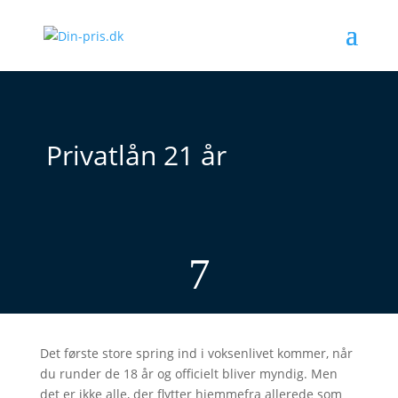
Privatlån 21 år
7
Det første store spring ind i voksenlivet kommer, når
du runder de 18 år og officielt bliver myndig. Men
det er ikke alle, der flytter hjemmefra allerede som